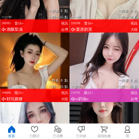
一對多 8 點
一對多 8 點
一一中
一對一 45 點
一一中
一對一 50 點
普16+
視訊
普16+
視訊
260995
256298
酒釀梨渦
栗原奶芙
台灣
大陸
一對多 8 點
一對多 8 點
一一中
一對一 35 點
一多中
一對一 45 點
限21+
視訊
限21+
視訊
290606
219701
好玩嫂嫂
o奶油o
大陸
台灣
首頁
已關注
已消費
已封鎖
儲值點數
我